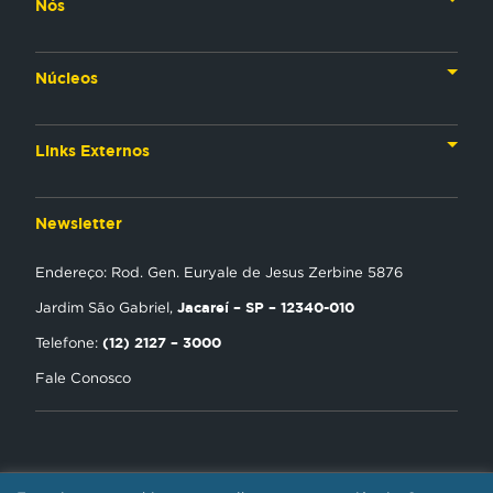
Nós
Nossa História
Núcleos
Nossos Líderes
TV
Materiais Institucionais
Links Externos
Rádio
Aplicativos
Anjos da esperança
Web
Newsletter
Política de Privacidade
Estudo Biblico
Gravadora
Endereço: Rod. Gen. Euryale de Jesus Zerbine 5876
NT Play
Jacareí – SP – 12340-010
Jardim São Gabriel,
Loja Virtual
(12) 2127 – 3000
Telefone:
Fale Conosco
Encontre uma Igreja
Tour Novo Tempo
Trabalhe Conosco