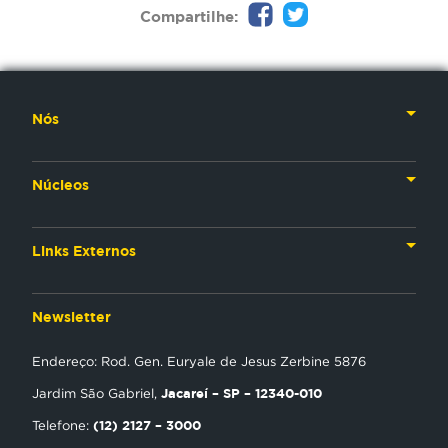
Compartilhe:
Nós
Nossa História
Núcleos
Nossos Líderes
TV
Materiais Institucionais
Links Externos
Rádio
Aplicativos
Anjos da esperança
Web
Newsletter
Política de Privacidade
Estudo Biblico
Gravadora
Endereço: Rod. Gen. Euryale de Jesus Zerbine 5876
NT Play
Jacareí – SP – 12340-010
Jardim São Gabriel,
Loja Virtual
(12) 2127 – 3000
Telefone: