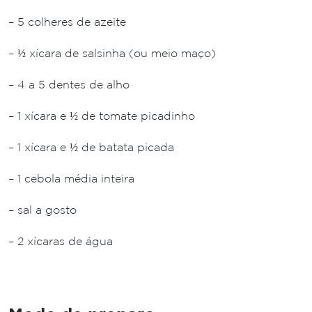
– 5 colheres de azeite
– ½ xícara de salsinha (ou meio maço)
– 4 a 5 dentes de alho
– 1 xícara e ½ de tomate picadinho
– 1 xícara e ½ de batata picada
– 1 cebola média inteira
– sal a gosto
– 2 xícaras de água