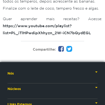
todos os temperos, depois acrescente as bananas.
Finalize com o leite de coco, tempero fresco e algas.
Quer aprender mais receitas? Acesse:
https://www.youtube.com/playlist?
list=PL_iTlHPwdipXhhyzn_2W-iCN7bQydEGL
Compartilhe:
Nós
Nossa História
Núcleos
Nossos Líderes
TV
Materiais Institucionais
Links Externos