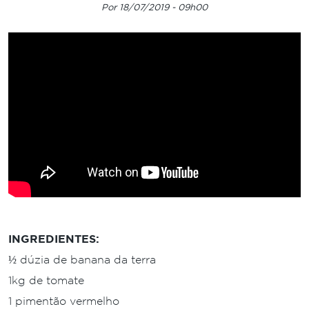
Por 18/07/2019 - 09h00
INGREDIENTES:
½ dúzia de banana da terra
1kg de tomate
1 pimentão vermelho