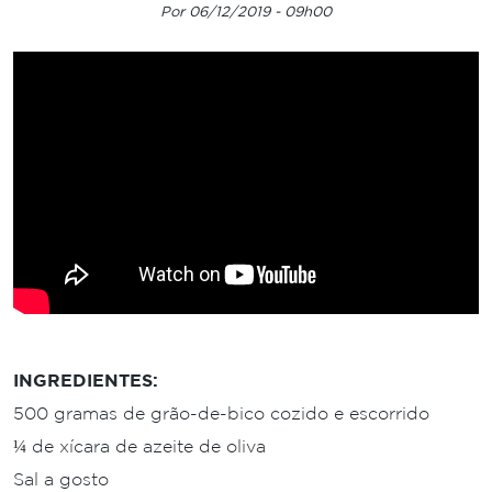
Por 06/12/2019 - 09h00
INGREDIENTES:
500 gramas de grão-de-bico cozido e escorrido
¼ de xícara de azeite de oliva
Sal a gosto