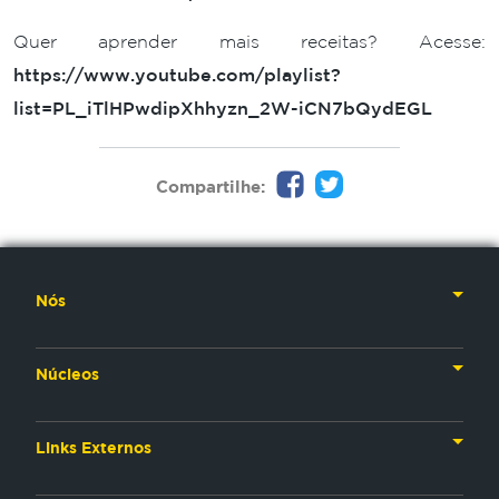
Quer aprender mais receitas? Acesse:
https://www.youtube.com/playlist?
list=PL_iTlHPwdipXhhyzn_2W-iCN7bQydEGL
Compartilhe:
Nós
Nossa História
Núcleos
Nossos Líderes
TV
Materiais Institucionais
Links Externos
Rádio
Aplicativos
Anjos da esperança