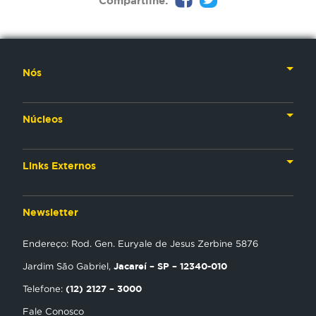
Compartilhe:
Nós
Nossa História
Núcleos
Nossos Líderes
TV
Materiais Institucionais
Links Externos
Rádio
Aplicativos
Anjos da esperança
Web
Newsletter
Política de Privacidade
Estudo Biblico
Gravadora
Endereço: Rod. Gen. Euryale de Jesus Zerbine 5876
NT Play
Jacareí – SP – 12340-010
Jardim São Gabriel,
Loja Virtual
(12) 2127 – 3000
Telefone:
Fale Conosco
Encontre uma Igreja