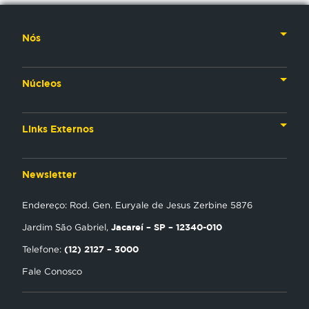
Nós
Nossa História
Núcleos
Nossos Líderes
TV
Materiais Institucionais
Links Externos
Rádio
Aplicativos
Anjos da esperança
Web
Newsletter
Política de Privacidade
Estudo Biblico
Gravadora
Endereço: Rod. Gen. Euryale de Jesus Zerbine 5876
NT Play
Jacareí – SP – 12340-010
Jardim São Gabriel,
Loja Virtual
(12) 2127 – 3000
Telefone:
Fale Conosco
Encontre uma Igreja
Tour Novo Tempo