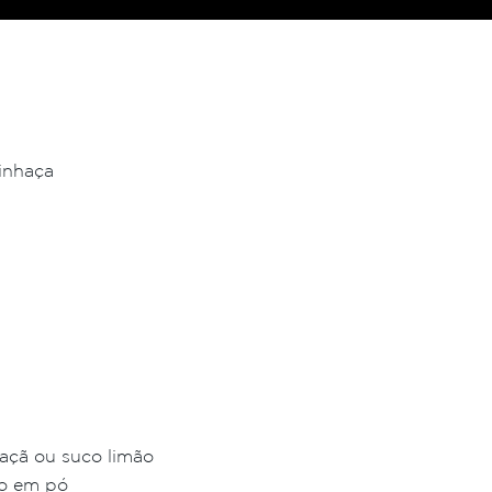
linhaça
açã ou suco limão
to em pó