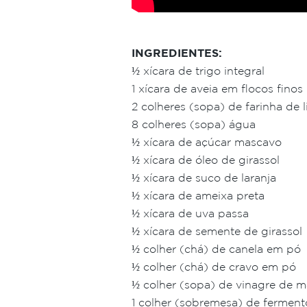
INGREDIENTES:
½ xícara de trigo integral
1 xícara de aveia em flocos finos
2 colheres (sopa) de farinha de 
8 colheres (sopa) água
½ xícara de açúcar mascavo
½ xícara de óleo de girassol
½ xícara de suco de laranja
½ xícara de ameixa preta
½ xícara de uva passa
½ xícara de semente de girassol
½ colher (chá) de canela em pó
½ colher (chá) de cravo em pó
½ colher (sopa) de vinagre de m
1 colher (sobremesa) de fermen