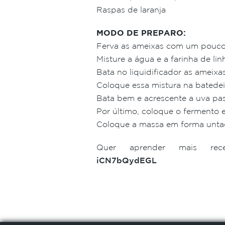
Raspas de laranja
MODO DE PREPARO:
Ferva as ameixas com um pouco d
Misture a água e a farinha de li
Bata no liquidificador as ameixas
Coloque essa mistura na batedeira
Bata bem e acrescente a uva pas
Por último, coloque o fermento e
Coloque a massa em forma untad
Quer aprender mais rec
iCN7bQydEGL