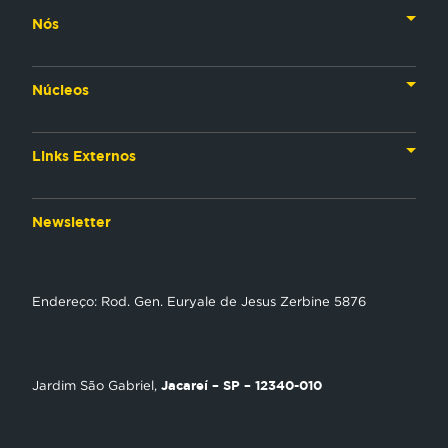
Nós
Nossa História
Núcleos
Nossos Líderes
TV
Materiais Institucionais
Links Externos
Rádio
Aplicativos
Anjos da esperança
Web
Newsletter
Política de Privacidade
Estudo Biblico
Gravadora
NT Play
Endereço: Rod. Gen. Euryale de Jesus Zerbine 5876
Loja Virtual
Encontre uma Igreja
Jacareí – SP – 12340-010
Jardim São Gabriel,
Tour Novo Tempo