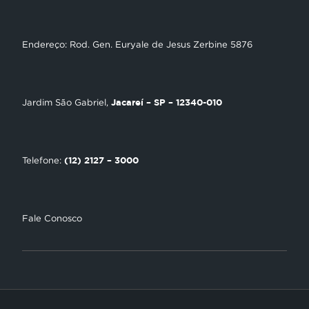
Gravadora
NT Play
Endereço: Rod. Gen. Euryale de Jesus Zerbine 5876
Loja Virtual
Encontre uma Igreja
Jacareí – SP – 12340-010
Jardim São Gabriel,
Tour Novo Tempo
Trabalhe Conosco
(12) 2127 – 3000
Telefone:
Fale Conosco