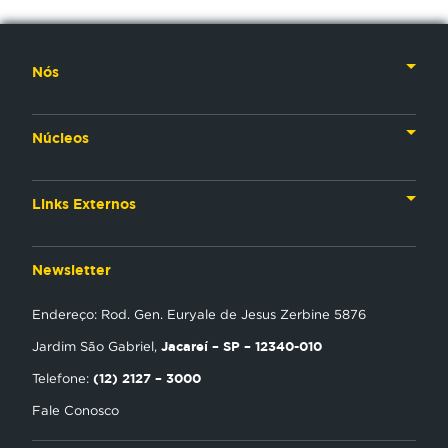
Nós
Nossa História
Núcleos
Nossos Líderes
TV
Materiais Institucionais
Links Externos
Rádio
Aplicativos
Anjos da esperança
Web
Newsletter
Política de Privacidade
Estudo Biblico
Gravadora
Endereço: Rod. Gen. Euryale de Jesus Zerbine 5876
NT Play
Jacareí – SP – 12340-010
Jardim São Gabriel,
Loja Virtual
(12) 2127 – 3000
Telefone:
Fale Conosco
Encontre uma Igreja