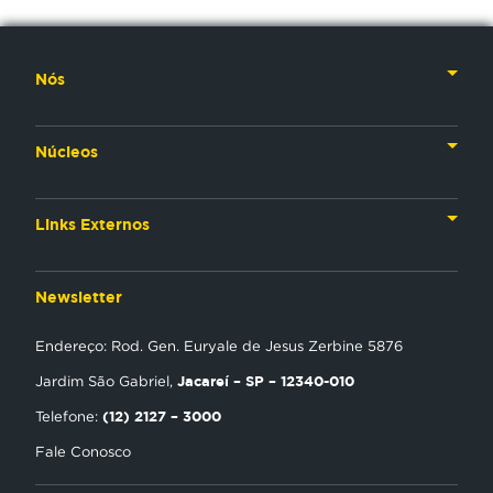
Nós
Nossa História
Núcleos
Nossos Líderes
TV
Materiais Institucionais
Links Externos
Rádio
Aplicativos
Anjos da esperança
Web
Newsletter
Política de Privacidade
Estudo Biblico
Gravadora
Endereço: Rod. Gen. Euryale de Jesus Zerbine 5876
NT Play
Jacareí – SP – 12340-010
Jardim São Gabriel,
Loja Virtual
(12) 2127 – 3000
Telefone:
Fale Conosco
Encontre uma Igreja