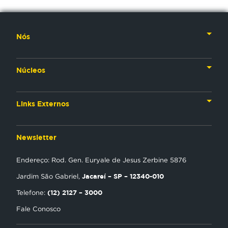
Nós
Nossa História
Núcleos
Nossos Líderes
TV
Materiais Institucionais
Links Externos
Rádio
Aplicativos
Anjos da esperança
Web
Newsletter
Política de Privacidade
Estudo Biblico
Gravadora
Endereço: Rod. Gen. Euryale de Jesus Zerbine 5876
NT Play
Jacareí – SP – 12340-010
Jardim São Gabriel,
Loja Virtual
(12) 2127 – 3000
Telefone:
Fale Conosco
Encontre uma Igreja