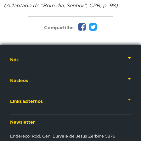
(Adaptado de “Bom dia, Senhor”, CPB, p. 98)
Compartilhe:
Nós
Nossa História
Núcleos
Nossos Líderes
TV
Materiais Institucionais
Links Externos
Rádio
Aplicativos
Anjos da esperança
Web
Newsletter
Política de Privacidade
Estudo Biblico
Gravadora
Endereço: Rod. Gen. Euryale de Jesus Zerbine 5876
NT Play