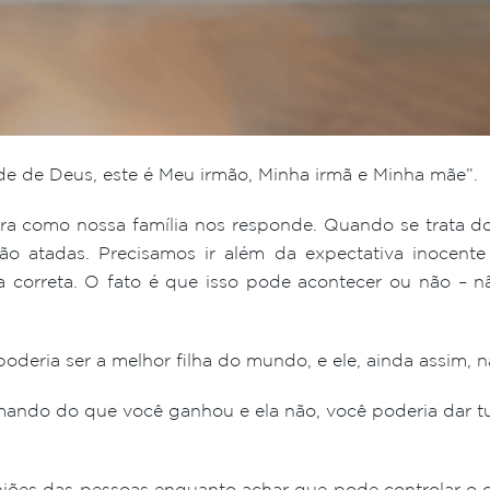
e de Deus, este é Meu irmão, Minha irmã e Minha mãe”.
ra como nossa família nos responde. Quando se trata 
ão atadas. Precisamos ir além da expectativa inocent
a correta. O fato é que isso pode acontecer ou não – 
oderia ser a melhor filha do mundo, e ele, ainda assim, nã
mando do que você ganhou e ela não, você poderia dar tud
niões das pessoas enquanto achar que pode controlar o