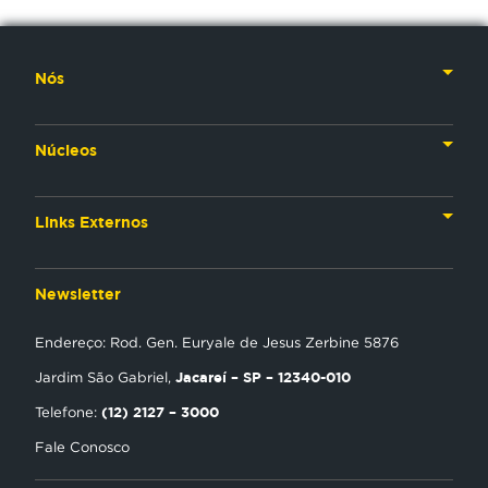
Nós
Nossa História
Núcleos
Nossos Líderes
TV
Materiais Institucionais
Links Externos
Rádio
Aplicativos
Anjos da esperança
Web
Newsletter
Política de Privacidade
Estudo Biblico
Gravadora
Endereço: Rod. Gen. Euryale de Jesus Zerbine 5876
NT Play
Jacareí – SP – 12340-010
Jardim São Gabriel,
Loja Virtual
(12) 2127 – 3000
Telefone:
Fale Conosco
Encontre uma Igreja