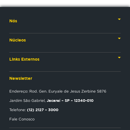
Nós
Nossa História
Núcleos
Nossos Líderes
TV
Materiais Institucionais
Links Externos
Rádio
Aplicativos
Anjos da esperança
Web
Newsletter
Política de Privacidade
Estudo Biblico
Gravadora
Endereço: Rod. Gen. Euryale de Jesus Zerbine 5876
NT Play
Jacareí – SP – 12340-010
Jardim São Gabriel,
Loja Virtual
(12) 2127 – 3000
Telefone:
Fale Conosco
Encontre uma Igreja