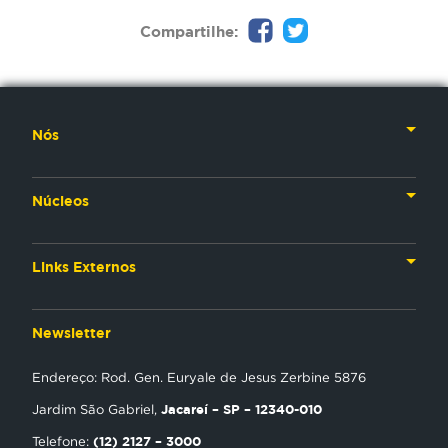
Compartilhe:
Nós
Nossa História
Núcleos
Nossos Líderes
TV
Materiais Institucionais
Links Externos
Rádio
Aplicativos
Anjos da esperança
Web
Newsletter
Política de Privacidade
Estudo Biblico
Gravadora
Endereço: Rod. Gen. Euryale de Jesus Zerbine 5876
NT Play
Jacareí – SP – 12340-010
Jardim São Gabriel,
Loja Virtual
(12) 2127 – 3000
Telefone: