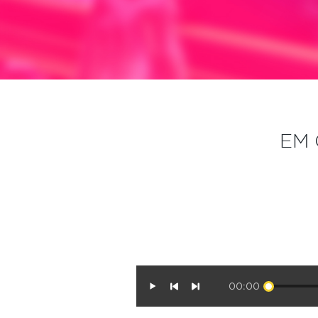
EM 
00:00