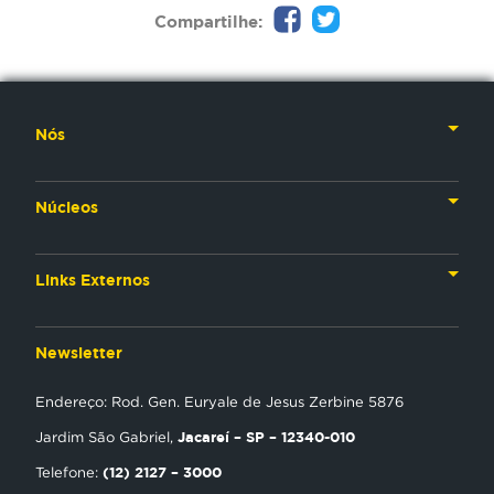
Compartilhe:
Nós
Nossa História
Núcleos
Nossos Líderes
TV
Materiais Institucionais
Links Externos
Rádio
Aplicativos
Anjos da esperança
Web
Newsletter
Política de Privacidade
Estudo Biblico
Gravadora
Endereço: Rod. Gen. Euryale de Jesus Zerbine 5876
NT Play
Jacareí – SP – 12340-010
Jardim São Gabriel,
Loja Virtual
(12) 2127 – 3000
Telefone: