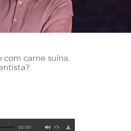
 com carne suína.
entista?
00:00