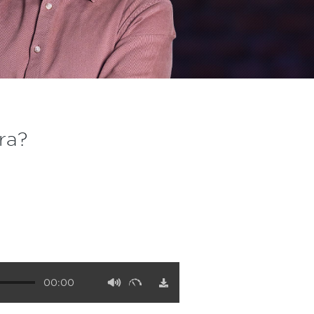
ra?
00:00