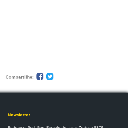
Compartilhe:
Newsletter
Endereço: Rod. Gen. Euryale de Jesus Zerbine 5876