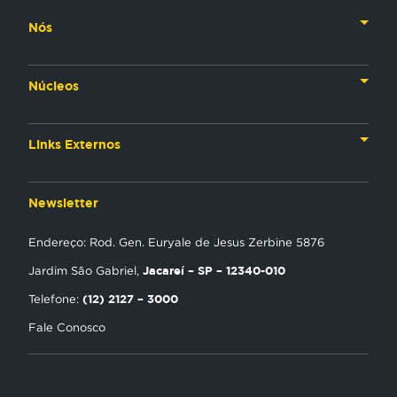
Nós
Nossa História
Núcleos
Nossos Líderes
TV
Materiais Institucionais
Links Externos
Rádio
Aplicativos
Anjos da esperança
Web
Newsletter
Política de Privacidade
Estudo Biblico
Gravadora
Endereço: Rod. Gen. Euryale de Jesus Zerbine 5876
NT Play
Jacareí – SP – 12340-010
Jardim São Gabriel,
Loja Virtual
(12) 2127 – 3000
Telefone:
Fale Conosco
Encontre uma Igreja
Tour Novo Tempo