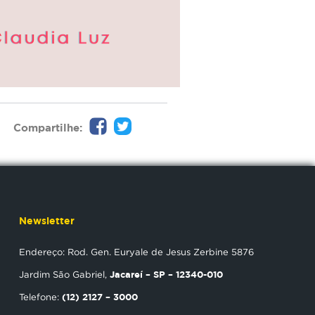
Compartilhe:
Newsletter
Endereço: Rod. Gen. Euryale de Jesus Zerbine 5876
Jacareí – SP – 12340-010
Jardim São Gabriel,
(12) 2127 – 3000
Telefone: