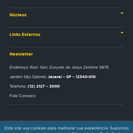
Nossa História
Núcleos
Nossos Líderes
TV
Materiais Institucionais
Links Externos
Rádio
Aplicativos
Anjos da esperança
Web
Newsletter
Política de Privacidade
Estudo Biblico
Gravadora
Endereço: Rod. Gen. Euryale de Jesus Zerbine 5876
NT Play
Jacareí – SP – 12340-010
Jardim São Gabriel,
Loja Virtual
(12) 2127 – 3000
Telefone:
Fale Conosco
Encontre uma Igreja
Tour Novo Tempo
Trabalhe Conosco
Este site usa cookies para melhorar sua experiência. Supomos
REDE NOVO TEMPO DE COMUNICAÇÃO / CNPJ: 01.385.423/0001-30 -