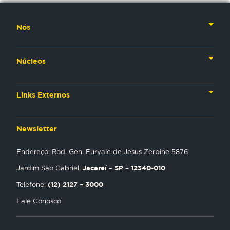
Nós
Nossa História
Núcleos
Nossos Líderes
TV
Materiais Institucionais
Links Externos
Rádio
Aplicativos
Anjos da esperança
Web
Newsletter
Política de Privacidade
Estudo Biblico
Gravadora
Endereço: Rod. Gen. Euryale de Jesus Zerbine 5876
NT Play
Jacareí – SP – 12340-010
Jardim São Gabriel,
Loja Virtual
(12) 2127 – 3000
Telefone:
Fale Conosco
Encontre uma Igreja
Tour Novo Tempo