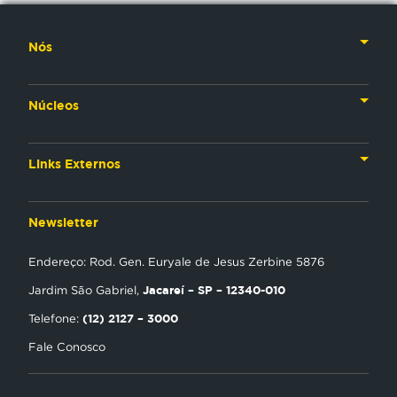
Nós
Nossa História
Núcleos
Nossos Líderes
TV
Materiais Institucionais
Links Externos
Rádio
Aplicativos
Anjos da esperança
Web
Newsletter
Política de Privacidade
Estudo Biblico
Gravadora
Endereço: Rod. Gen. Euryale de Jesus Zerbine 5876
NT Play
Jacareí – SP – 12340-010
Jardim São Gabriel,
Loja Virtual
(12) 2127 – 3000
Telefone:
Fale Conosco
Encontre uma Igreja
Tour Novo Tempo