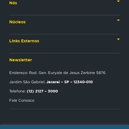
Nós
Nossa História
Núcleos
Nossos Líderes
TV
Materiais Institucionais
Links Externos
Rádio
Aplicativos
Anjos da esperança
Web
Newsletter
Política de Privacidade
Estudo Biblico
Gravadora
Endereço: Rod. Gen. Euryale de Jesus Zerbine 5876
NT Play
Jacareí – SP – 12340-010
Jardim São Gabriel,
Loja Virtual
(12) 2127 – 3000
Telefone:
Fale Conosco
Encontre uma Igreja
Tour Novo Tempo
Trabalhe Conosco