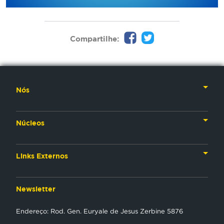
Compartilhe:
Nós
Nossa História
Núcleos
Nossos Líderes
TV
Materiais Institucionais
Links Externos
Rádio
Aplicativos
Anjos da esperança
Web
Newsletter
Política de Privacidade
Estudo Biblico
Gravadora
Endereço: Rod. Gen. Euryale de Jesus Zerbine 5876
NT Play