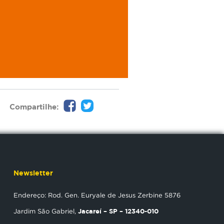
Compartilhe:
Newsletter
Endereço: Rod. Gen. Euryale de Jesus Zerbine 5876
Jacareí – SP – 12340-010
Jardim São Gabriel,