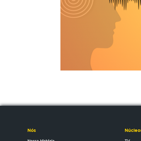
Nós
Núcleo
Nossa História
TV