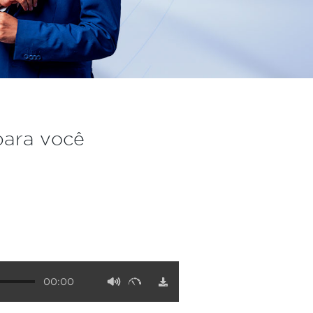
para você
00:00