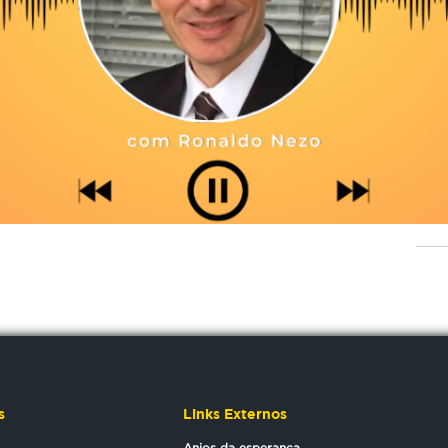
s
Links Externos
Anjos da esperança