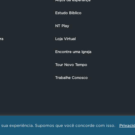
Estudo Biblico
NT Play
ra
Loja Virtual
Encontre uma Igreja
Tour Novo Tempo
Trabalhe Conosco
ar sua experiência. Supomos que você concorde com isso.
Privaci
EMPO DE COMUNICAÇÃO / CNPJ: 01.385.423/0001-30 - Todos os direitos