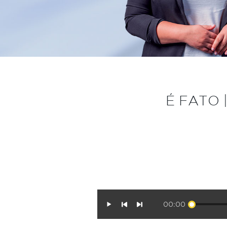
É FATO |
00:00