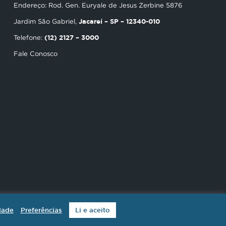
Endereço: Rod. Gen. Euryale de Jesus Zerbine 5876
Jacareí – SP – 12340-010
Jardim São Gabriel,
(12) 2127 – 3000
Telefone:
Fale Conosco
dade
Preferências
Li e aceito
 reservados.