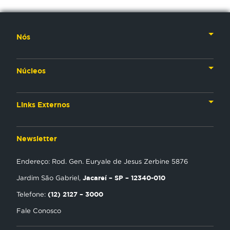
Nós
Nossa História
Núcleos
Nossos Líderes
TV
Materiais Institucionais
Links Externos
Rádio
Aplicativos
Anjos da esperança
Web
Newsletter
Política de Privacidade
Estudo Biblico
Gravadora
Endereço: Rod. Gen. Euryale de Jesus Zerbine 5876
NT Play
Jacareí – SP – 12340-010
Jardim São Gabriel,
Loja Virtual
(12) 2127 – 3000
Telefone:
Fale Conosco
Encontre uma Igreja