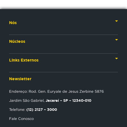
Nós
Nossa História
Núcleos
Nossos Líderes
TV
Materiais Institucionais
Links Externos
Rádio
Aplicativos
Anjos da esperança
Web
Newsletter
Política de Privacidade
Estudo Biblico
Gravadora
Endereço: Rod. Gen. Euryale de Jesus Zerbine 5876
NT Play
Jacareí – SP – 12340-010
Jardim São Gabriel,
Loja Virtual
(12) 2127 – 3000
Telefone:
Fale Conosco
Encontre uma Igreja