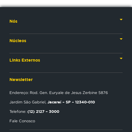
Nós
Nossa História
Núcleos
Nossos Líderes
TV
Materiais Institucionais
Links Externos
Rádio
Aplicativos
Anjos da esperança
Web
Newsletter
Política de Privacidade
Estudo Biblico
Gravadora
Endereço: Rod. Gen. Euryale de Jesus Zerbine 5876
NT Play
Jacareí – SP – 12340-010
Jardim São Gabriel,
Loja Virtual
(12) 2127 – 3000
Telefone:
Fale Conosco
Encontre uma Igreja