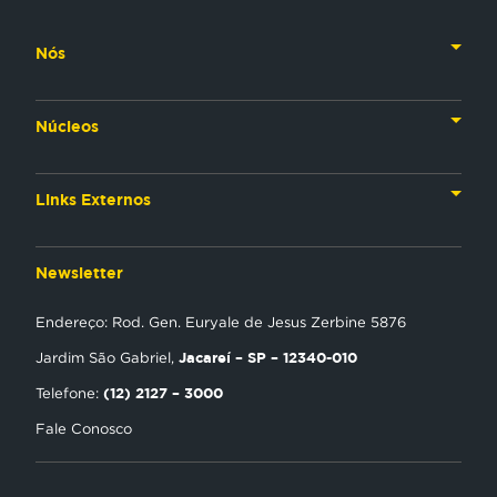
Nós
Nossa História
Núcleos
Nossos Líderes
TV
Materiais Institucionais
Links Externos
Rádio
Aplicativos
Anjos da esperança
Web
Newsletter
Política de Privacidade
Estudo Biblico
Gravadora
Endereço: Rod. Gen. Euryale de Jesus Zerbine 5876
NT Play
Jacareí – SP – 12340-010
Jardim São Gabriel,
Loja Virtual
(12) 2127 – 3000
Telefone:
Fale Conosco
Encontre uma Igreja
Tour Novo Tempo