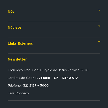
Nós
Nossa História
Núcleos
Nossos Líderes
TV
Materiais Institucionais
Links Externos
Rádio
Aplicativos
Anjos da esperança
Web
Newsletter
Política de Privacidade
Estudo Biblico
Gravadora
Endereço: Rod. Gen. Euryale de Jesus Zerbine 5876
NT Play
Jacareí – SP – 12340-010
Jardim São Gabriel,
Loja Virtual
(12) 2127 – 3000
Telefone:
Fale Conosco
Encontre uma Igreja
Tour Novo Tempo