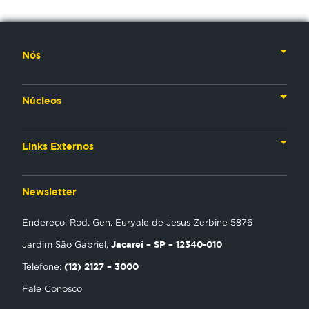
Nós
Nossa História
Núcleos
Nossos Líderes
TV
Materiais Institucionais
Links Externos
Rádio
Aplicativos
Anjos da esperança
Web
Newsletter
Política de Privacidade
Estudo Biblico
Gravadora
Endereço: Rod. Gen. Euryale de Jesus Zerbine 5876
NT Play
Jacareí – SP – 12340-010
Jardim São Gabriel,
Loja Virtual
(12) 2127 – 3000
Telefone:
Fale Conosco
Encontre uma Igreja