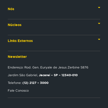
Nós
Nossa História
Núcleos
Nossos Líderes
TV
Materiais Institucionais
Links Externos
Rádio
Aplicativos
Anjos da esperança
Web
Newsletter
Política de Privacidade
Estudo Biblico
Gravadora
Endereço: Rod. Gen. Euryale de Jesus Zerbine 5876
NT Play
Jacareí – SP – 12340-010
Jardim São Gabriel,
Loja Virtual
(12) 2127 – 3000
Telefone:
Fale Conosco
Encontre uma Igreja
Tour Novo Tempo