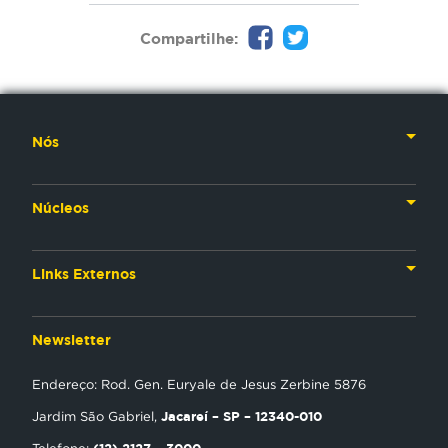
Compartilhe:
Nós
Nossa História
Núcleos
Nossos Líderes
TV
Materiais Institucionais
Links Externos
Rádio
Aplicativos
Anjos da esperança
Web
Newsletter
Política de Privacidade
Estudo Biblico
Gravadora
Endereço: Rod. Gen. Euryale de Jesus Zerbine 5876
NT Play
Jacareí – SP – 12340-010
Jardim São Gabriel,
Loja Virtual
(12) 2127 – 3000
Telefone: