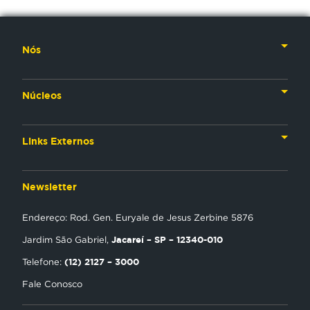
Nós
Nossa História
Núcleos
Nossos Líderes
TV
Materiais Institucionais
Links Externos
Rádio
Aplicativos
Anjos da esperança
Web
Newsletter
Política de Privacidade
Estudo Biblico
Gravadora
Endereço: Rod. Gen. Euryale de Jesus Zerbine 5876
NT Play
Jacareí – SP – 12340-010
Jardim São Gabriel,
Loja Virtual
(12) 2127 – 3000
Telefone:
Fale Conosco
Encontre uma Igreja