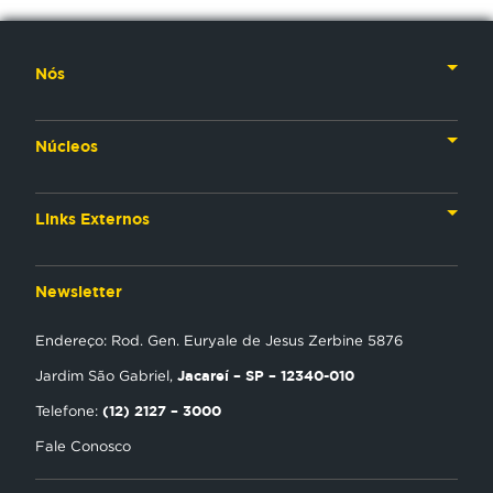
Nós
Nossa História
Núcleos
Nossos Líderes
TV
Materiais Institucionais
Links Externos
Rádio
Aplicativos
Anjos da esperança
Web
Newsletter
Política de Privacidade
Estudo Biblico
Gravadora
Endereço: Rod. Gen. Euryale de Jesus Zerbine 5876
NT Play
Jacareí – SP – 12340-010
Jardim São Gabriel,
Loja Virtual
(12) 2127 – 3000
Telefone:
Fale Conosco
Encontre uma Igreja