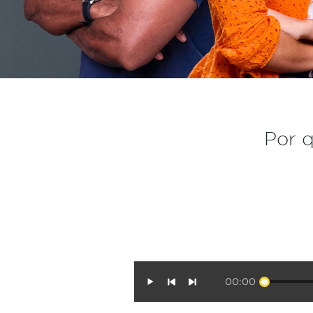
Por q
00:00