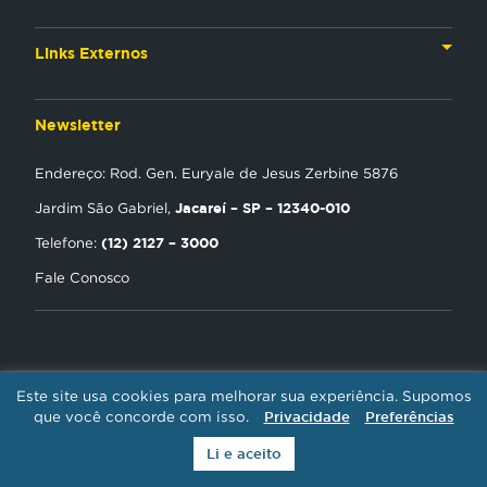
TV
Materiais Institucionais
Links Externos
Rádio
Aplicativos
Anjos da esperança
Web
Newsletter
Política de Privacidade
Estudo Biblico
Gravadora
Endereço: Rod. Gen. Euryale de Jesus Zerbine 5876
NT Play
Jacareí – SP – 12340-010
Jardim São Gabriel,
Loja Virtual
(12) 2127 – 3000
Telefone:
Fale Conosco
Encontre uma Igreja
Tour Novo Tempo
Trabalhe Conosco
Este site usa cookies para melhorar sua experiência. Supomos
REDE NOVO TEMPO DE COMUNICAÇÃO / CNPJ: 01.385.423/0001-30 -
que você concorde com isso.
Privacidade
Preferências
Li e aceito
Todos os direitos reservados.