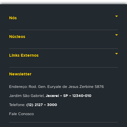
Nós
Nossa História
Núcleos
Nossos Líderes
TV
Materiais Institucionais
Links Externos
Rádio
Aplicativos
Anjos da esperança
Web
Newsletter
Política de Privacidade
Estudo Biblico
Gravadora
Endereço: Rod. Gen. Euryale de Jesus Zerbine 5876
NT Play
Jacareí – SP – 12340-010
Jardim São Gabriel,
Loja Virtual
(12) 2127 – 3000
Telefone:
Fale Conosco
Encontre uma Igreja