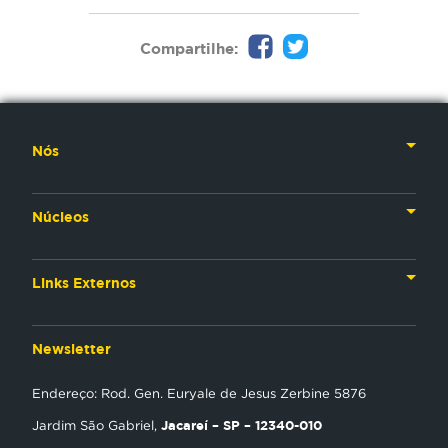
Compartilhe:
Nós
Nossa História
Núcleos
Nossos Líderes
TV
Materiais Institucionais
Links Externos
Rádio
Aplicativos
Anjos da esperança
Web
Newsletter
Política de Privacidade
Estudo Biblico
Gravadora
Endereço: Rod. Gen. Euryale de Jesus Zerbine 5876
NT Play
Jacareí – SP – 12340-010
Jardim São Gabriel,