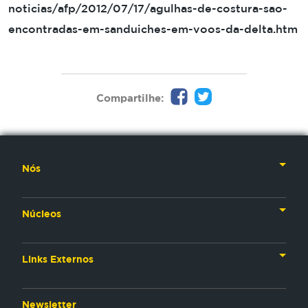
noticias/afp/2012/07/17/agulhas-de-costura-sao-
encontradas-em-sanduiches-em-voos-da-delta.htm
Compartilhe:
Nós
Nossa História
Núcleos
Nossos Líderes
TV
Materiais Institucionais
Links Externos
Rádio
Aplicativos
Anjos da esperança
Web
Newsletter