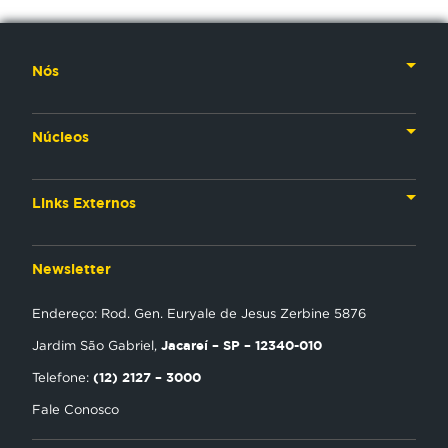
Nós
Nossa História
Núcleos
Nossos Líderes
TV
Materiais Institucionais
Links Externos
Rádio
Aplicativos
Anjos da esperança
Web
Newsletter
Política de Privacidade
Estudo Biblico
Gravadora
Endereço: Rod. Gen. Euryale de Jesus Zerbine 5876
NT Play
Jacareí – SP – 12340-010
Jardim São Gabriel,
Loja Virtual
(12) 2127 – 3000
Telefone:
Fale Conosco
Encontre uma Igreja