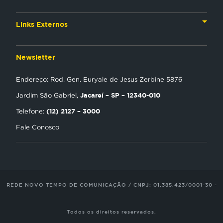
TV
Materiais Institucionais
Links Externos
Rádio
Aplicativos
Anjos da esperança
Web
Newsletter
Política de Privacidade
Estudo Biblico
Gravadora
Endereço: Rod. Gen. Euryale de Jesus Zerbine 5876
NT Play
Jacareí – SP – 12340-010
Jardim São Gabriel,
Loja Virtual
(12) 2127 – 3000
Telefone:
Fale Conosco
Encontre uma Igreja
Tour Novo Tempo
Trabalhe Conosco
REDE NOVO TEMPO DE COMUNICAÇÃO / CNPJ: 01.385.423/0001-30 -
Todos os direitos reservados.