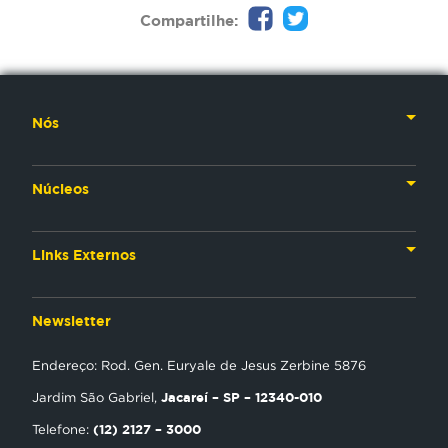
Compartilhe:
Nós
Nossa História
Núcleos
Nossos Líderes
TV
Materiais Institucionais
Links Externos
Rádio
Aplicativos
Anjos da esperança
Web
Newsletter
Política de Privacidade
Estudo Biblico
Gravadora
Endereço: Rod. Gen. Euryale de Jesus Zerbine 5876
NT Play
Jacareí – SP – 12340-010
Jardim São Gabriel,
Loja Virtual
(12) 2127 – 3000
Telefone: